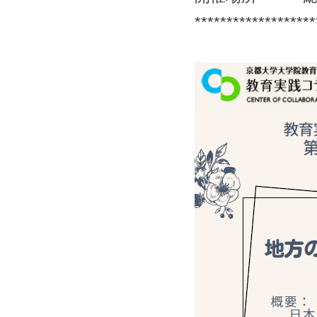
*******************