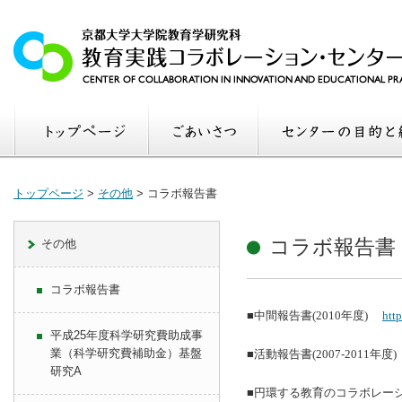
トップページ
>
その他
>
コラボ報告書
コラボ報告書
その他
コラボ報告書
■中間報告書
年度
(2010
)
htt
平成25年度科学研究費助成事
業（科学研究費補助金）基盤
■活動報告書
年度
(2007-2011
)
研究A
■円環する教育のコラボレ