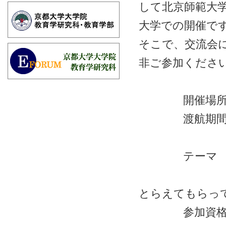
して北京師範大
大学での開催で
そこで、交流会
非ご参加くださ
開催場所 
渡航期間 20
交流会11
テー
（テーマは
とらえてもらっ
参加資格 交